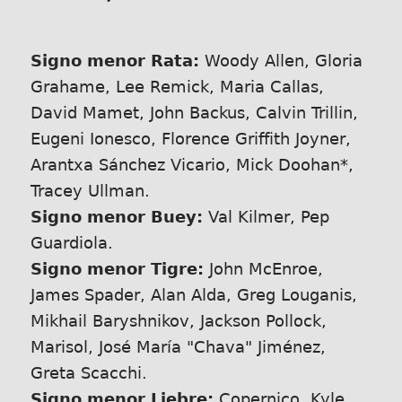
Signo menor Rata:
Woody Allen, Gloria
Grahame, Lee Remick, Maria Callas,
David Mamet, John Backus, Calvin Trillin,
Eugeni Ionesco, Florence Griffith Joyner,
Arantxa Sánchez Vicario, Mick Doohan*,
Tracey Ullman.
Signo menor Buey:
Val Kilmer, Pep
Guardiola.
Signo menor Tigre:
John McEnroe,
James Spader, Alan Alda, Greg Louganis,
Mikhail Baryshnikov, Jackson Pollock,
Marisol, José María
Chava
Jiménez,
Greta Scacchi.
Signo menor Liebre:
Copernico, Kyle